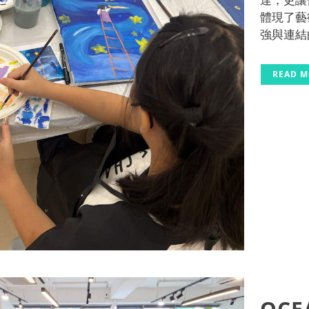
體現了藝
強與連結的
READ 
OCE