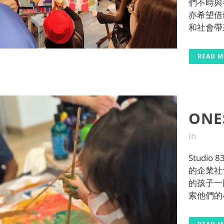
們不時與
亦希望借
和社會帶
READ 
ONE
in
Stud
的企業社
的孩子一
索他們的小