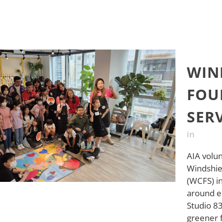
WIN
FOU
SERV
in
AIA volu
Windshiel
(WCFS) i
around e
Studio 83
greener f