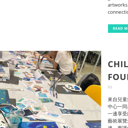
artworks
connectio
READ 
CHI
FOU
in
來自兒童癌
中心一同
一邊享受
藝術展覽
達，更讓