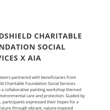
DSHIELD CHARITABLE
NDATION SOCIAL
ICES X AIA
nteers partnered with beneficiaries from
d Charitable Foundation Social Services
n a collaborative painting workshop themed
nvironmental care and protection. Guided by
, participants expressed their hopes for a
uture through vibrant, nature-inspired