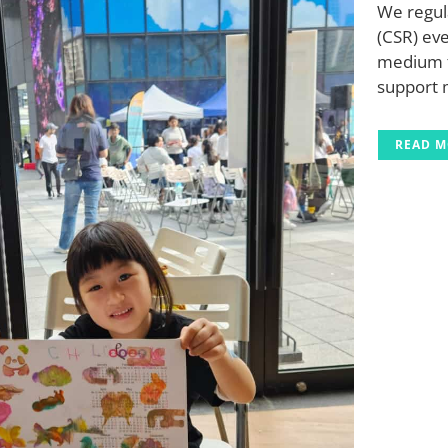
We regula
(CSR) eve
medium 
support m
READ 